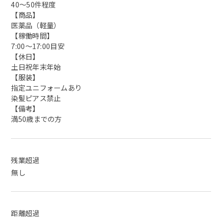
40〜50件程度
【商品】
医薬品（軽量）
【稼働時間】
7:00〜17:00目安
【休日】
土日祝年末年始
【服装】
指定ユニフォームあり
染髪ピアス禁止
【備考】
満50歳までの方
残業超過
無し
距離超過