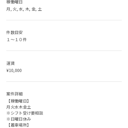
稼働曜日
月, 火, 水, 木, 金, 土
件数目安
１～１０件
運賃
¥10,000
案件詳細
【稼働曜日】
月火水木金土
※シフト受け要相談
※日曜日休み
【着車場所】