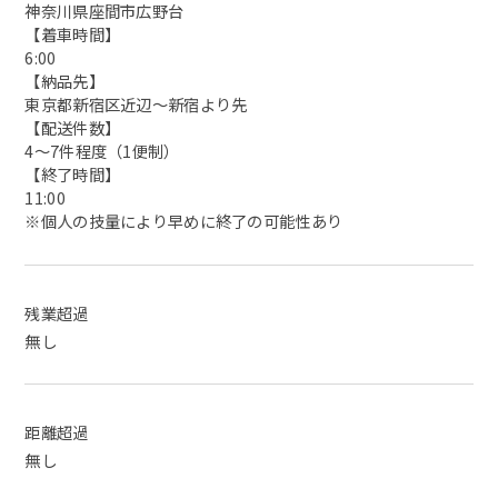
神奈川県座間市広野台
【着車時間】
6:00
【納品先】
東京都新宿区近辺〜新宿より先
【配送件数】
4〜7件程度（1便制）
【終了時間】
11:00
※個人の技量により早めに終了の可能性あり
残業超過
無し
距離超過
無し