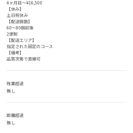
4ヶ月目〜¥16,500
【休み】
土日祝休み
【配送個数】
60〜80個前後
2便制
【配送エリア】
指定された固定のコース
【備考】
品質次第で直帰可
残業超過
無し
距離超過
無し