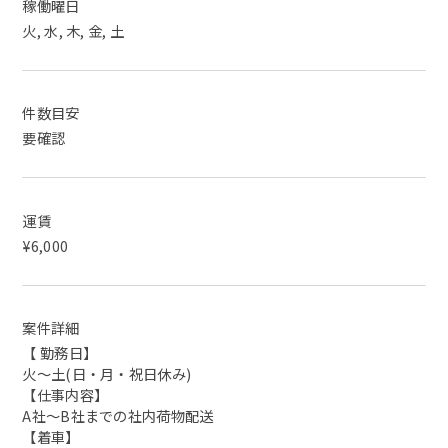
稼働曜日
火, 水, 木, 金, 土
件数目安
要確認
運賃
¥6,000
案件詳細
【 勤務日】
火〜土(日・月・祝日休み)
【仕事内容】
A社〜B社までの社内荷物配送
【着車】