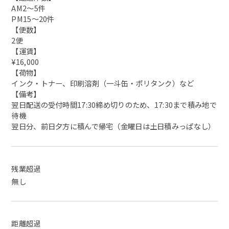
AM2～5件
PM15～20件
【便数】
2便
【運賃】
¥16,000
【荷物】
インク・トナー、印刷溶剤（一斗缶・ポリタンク）など
【備考】
翌日配送の受付時間17:30締め切りのため、17:30まで積み地で
待機
翌日分、前日夕方に積んで帰宅（金曜日は土日積みっぱなし）
残業超過
無し
距離超過