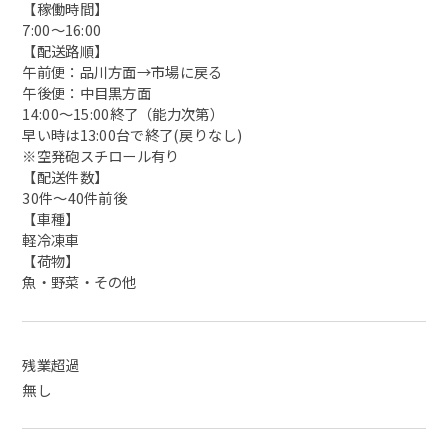
【稼働時間】
7:00～16:00
【配送路順】
午前便：品川方面→市場に戻る
午後便：中目黒方面
14:00～15:00終了（能力次第）
早い時は13:00台で終了(戻りなし)
※空発砲スチロール有り
【配送件数】
30件～40件前後
【車種】
軽冷凍車
【荷物】
魚・野菜・その他
残業超過
無し