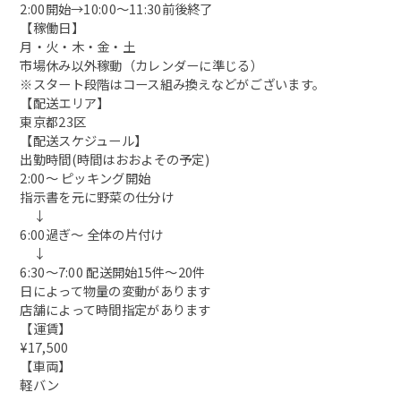
2:00開始→10:00〜11:30前後終了
【稼働日】
月・火・木・金・土
市場休み以外稼動（カレンダーに準じる）
※スタート段階はコース組み換えなどがございます。
【配送エリア】
東京都23区
【配送スケジュール】
出勤時間(時間はおおよその予定)
2:00〜 ピッキング開始
指示書を元に野菜の仕分け
↓
6:00過ぎ〜 全体の片付け
↓
6:30〜7:00 配送開始15件〜20件
日によって物量の変動があります
店舗によって時間指定があります
【運賃】
¥17,500
【車両】
軽バン