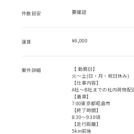
要確認
件数目安
¥6,000
運賃
【 勤務日】
案件詳細
火〜土(日・月・祝日休み)
【仕事内容】
A社〜B社までの社内荷物配
【着車】
7:00東京都昭島市
【終了時間】
8:30〜9:30頃
【走行距離】
5km前後