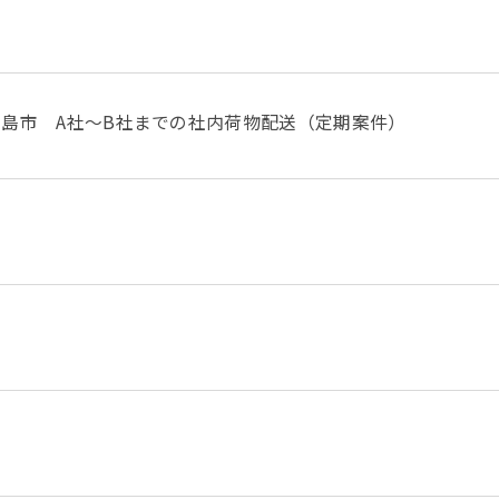
京都昭島市 A社〜B社までの社内荷物配送（定期案件）