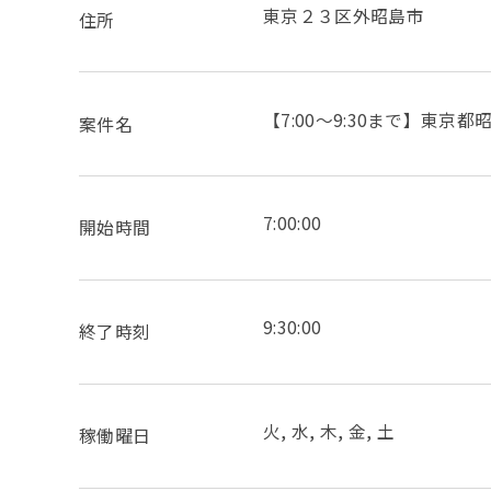
東京２３区外昭島市
住所
【7:00～9:30まで】東
案件名
7:00:00
開始時間
9:30:00
終了時刻
火, 水, 木, 金, 土
稼働曜日