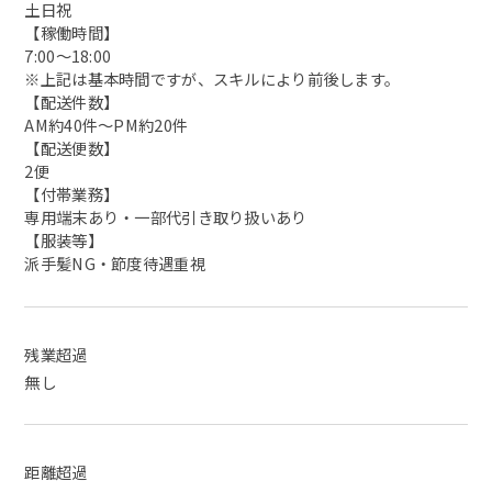
土日祝
【稼働時間】
7:00～18:00
※上記は基本時間ですが、スキルにより前後します。
【配送件数】
AM約40件～PM約20件
【配送便数】
2便
【付帯業務】
専用端末あり・一部代引き取り扱いあり
【服装等】
派手髪NG・節度待遇重視
残業超過
無し
距離超過