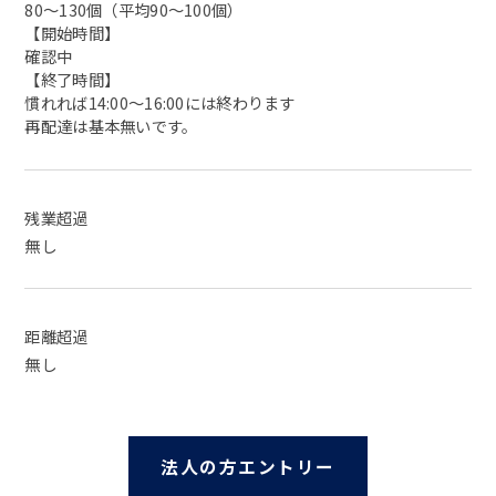
80〜130個（平均90〜100個）
【開始時間】
確認中
【終了時間】
慣れれば14:00〜16:00には終わります
再配達は基本無いです。
残業超過
無し
距離超過
無し
法人の方エントリー