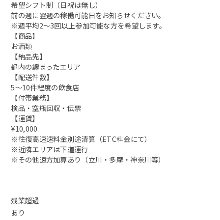
希望シフト制（日祝は無し）
前の週に翌週の稼働可能日をお知らせください。
※週平均2～3回以上参加可能な方を希望します。
【商品】
お酒類
【納品先】
都内の纏まったエリア
【配送件数】
5～10件程度の飲食店
【付帯業務】
検品・空瓶回収・伝票
【運賃】
¥10,000
※往復高速速料金別途清算（ETC料金にて）
※近隣エリアは下道運行
※その他遠方加算あり（立川・多摩・神奈川等）
残業超過
あり