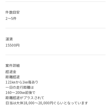
件数目安
2～5件
運賃
15500円
案件詳細
超過金
距離超過
121㎞から1㎞毎あり
一日の走行距離は
160～200㎞前後で
距離超過がプラスされて
日当は大体18,000～20,000円ぐらいとなっています