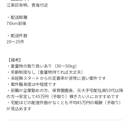
江東区有明、青海付近
・配送距離
70km前後
・配送件数
20～25件
【備考】
・重量物の取り扱いあり（30～50kg）
・年齢制限なし（重量物持てれば大丈夫）
・未経験スタートからの定着率が非常に良い案件です
・案件難易度は中程度です
・前職が企業勤めの方、保育園園長、元大手宅配社員50代以降
の方→安定して45万円（手取り）稼ぎたい人におすすめです
・宅配ほどの配達件数がなくとも平均45万円の報酬（手取り）
が見込めます