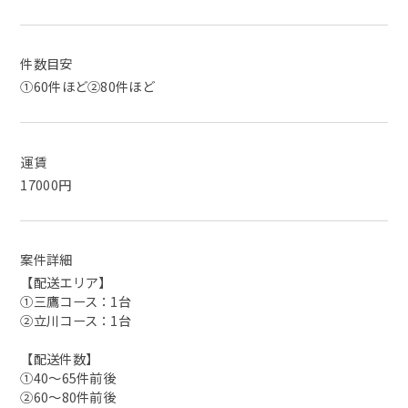
件数目安
①60件ほど②80件ほど
運賃
17000円
案件詳細
【配送エリア】
①三鷹コース：1台
②立川コース：1台
【配送件数】
①40～65件前後
②60～80件前後