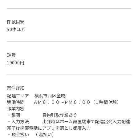
件数目安
50件ほど
運賃
19000円
案件詳細
配達エリア 横浜市西区全域
稼働時間 ＡＭ８：００～ＰＭ６：００（１時間休憩）
作業内容
・集荷 貨物引取作業あり
・入力方法 出発時はホーム設置端末で配達出発入力配達
完了は携帯電話にアプリを落とし都度入力
・現金扱い （ 着払い）