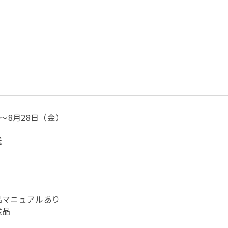
～8月28日（金）
送
）
品マニュアルあり
検品