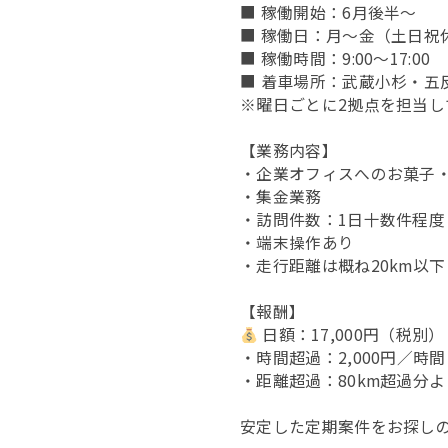
■ 稼働開始：6月後半～
■ 稼働日：月～金（土日祝
■ 稼働時間：9:00～17:00
■ 着車場所：武蔵小杉・五
※曜日ごとに2拠点を担当し
【業務内容】
・企業オフィスへのお菓子
・集金業務
・訪問件数：1日十数件程度
・端末操作あり
・走行距離は概ね20km以下
【報酬】
日額：17,000円（税別）
・時間超過：2,000円／時間
・距離超過：80km超過分よ
安定した定期案件をお探し