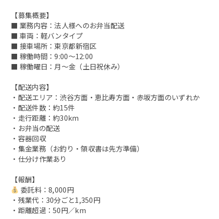
【募集概要】
■ 業務内容：法人様へのお弁当配送
■ 車両：軽バンタイプ
■ 接車場所：東京都新宿区
■ 稼働時間：9:00～12:00
■ 稼働曜日：月～金（土日祝休み）
【配送内容】
・配送エリア：渋谷方面・恵比寿方面・赤坂方面のいずれか
・配送件数：約15件
・走行距離：約30km
・お弁当の配送
・容器回収
・集金業務（お釣り・領収書は先方準備）
・仕分け作業あり
【報酬】
委託料：8,000円
・残業代：30分ごと1,350円
・距離超過：50円／km