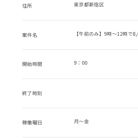
東京都新宿区
住所
【午前のみ】9時～12時で8
案件名
9：00
開始時間
終了時刻
月～金
稼働曜日