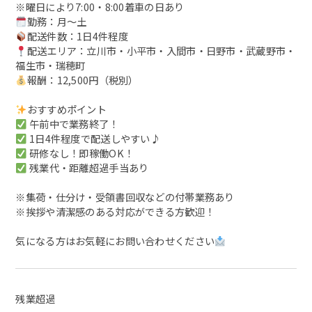
※曜日により7:00・8:00着車の日あり
勤務：月～土
配送件数：1日4件程度
配送エリア：立川市・小平市・入間市・日野市・武蔵野市・
福生市・瑞穂町
報酬：12,500円（税別）
おすすめポイント
午前中で業務終了！
1日4件程度で配送しやすい♪
研修なし！即稼働OK！
残業代・距離超過手当あり
※集荷・仕分け・受領書回収などの付帯業務あり
※挨拶や清潔感のある対応ができる方歓迎！
気になる方はお気軽にお問い合わせください
残業超過