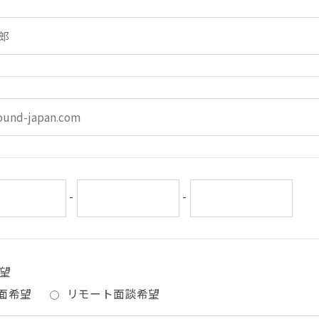
-
-
望
面希望
リモート面談希望