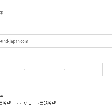
-
-
望
面希望
リモート面談希望