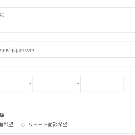
-
-
望
面希望
リモート面談希望