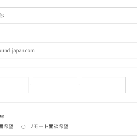
-
-
望
面希望
リモート面談希望