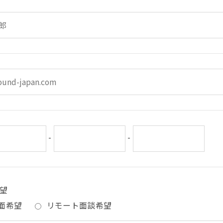
-
-
望
面希望
リモート面談希望