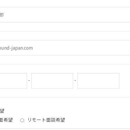
-
-
望
面希望
リモート面談希望