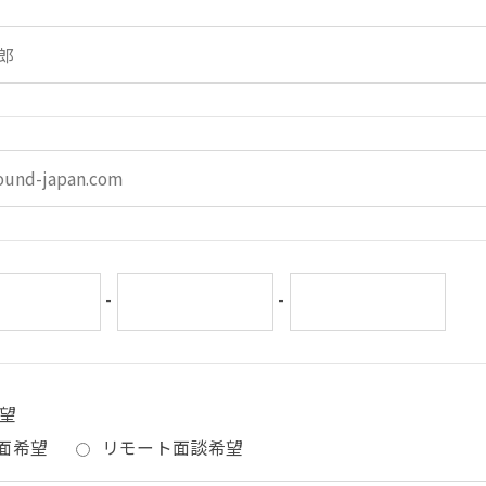
-
-
望
面希望
リモート面談希望