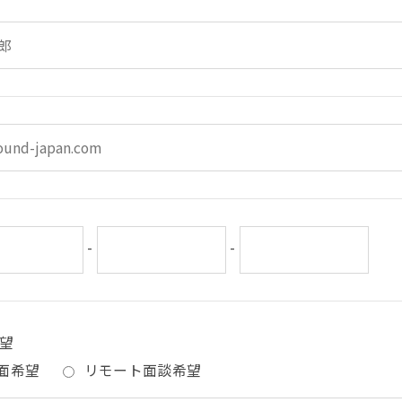
-
-
望
面希望
リモート面談希望