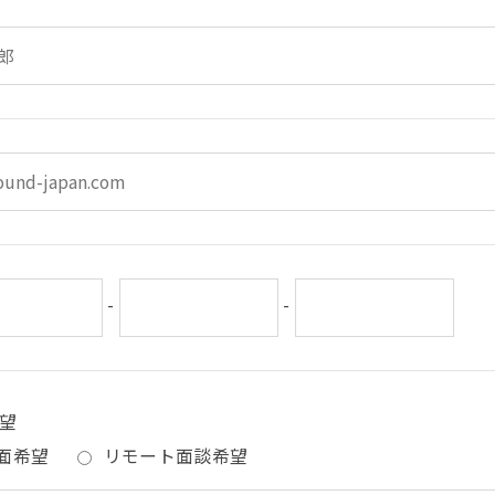
-
-
望
面希望
リモート面談希望