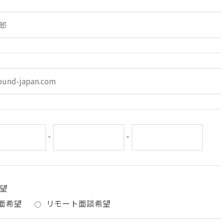
-
-
望
面希望
リモート面談希望