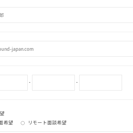
-
-
望
面希望
リモート面談希望