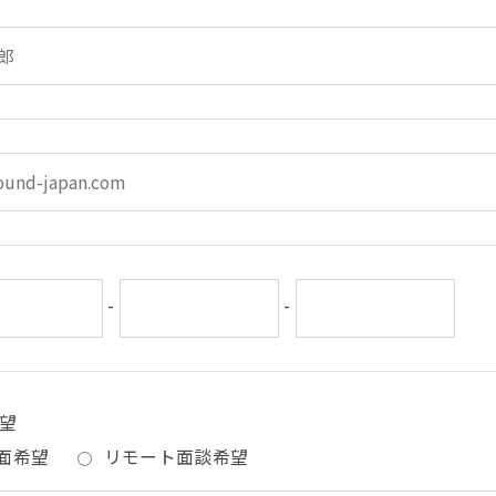
-
-
望
面希望
リモート面談希望