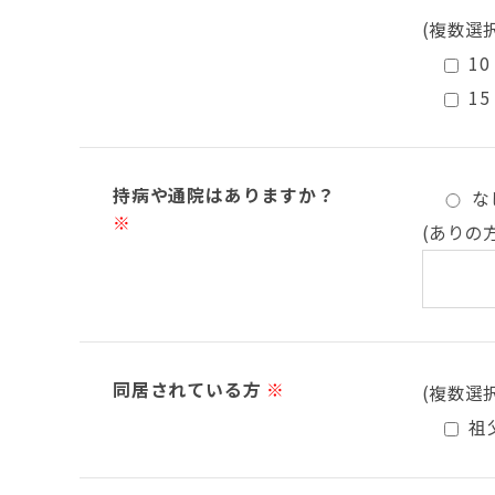
(複数選
10
15
持病や通院はありますか？
な
※
(ありの
同居されている方
※
(複数選
祖