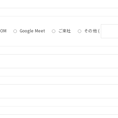
OOM
Google Meet
ご来社
その他
(