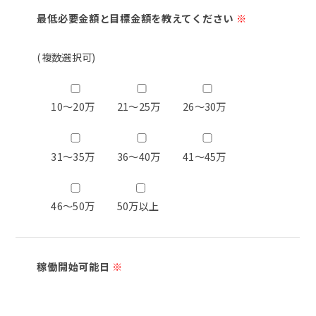
最低必要金額と目標金額を教えてください
※
(複数選択可)
10～20万
21～25万
26～30万
31～35万
36～40万
41～45万
46～50万
50万以上
稼働開始可能日
※