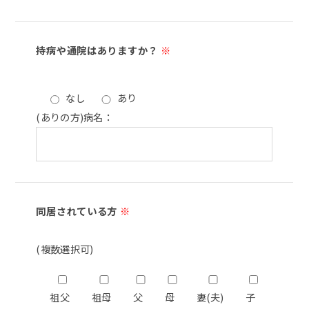
持病や通院はありますか？
※
なし
あり
(ありの方)病名：
同居されている方
※
(複数選択可)
祖父
祖母
父
母
妻(夫)
子