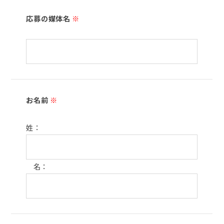
応募の媒体名
※
お名前
※
姓：
名：