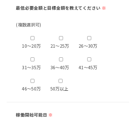
最低必要金額と目標金額を教えてください
※
(複数選択可)
10～20万
21～25万
26～30万
31～35万
36～40万
41～45万
46～50万
50万以上
稼働開始可能日
※