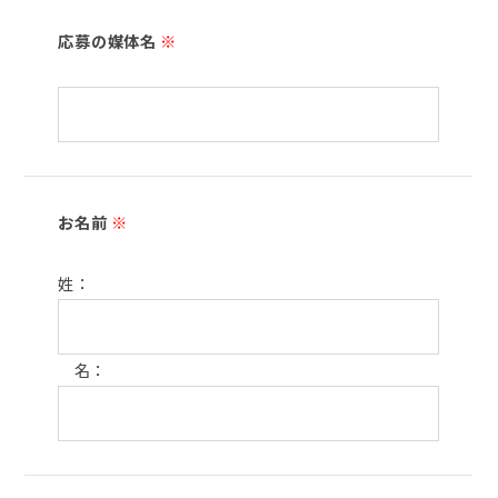
応募の媒体名
※
お名前
※
姓：
名：