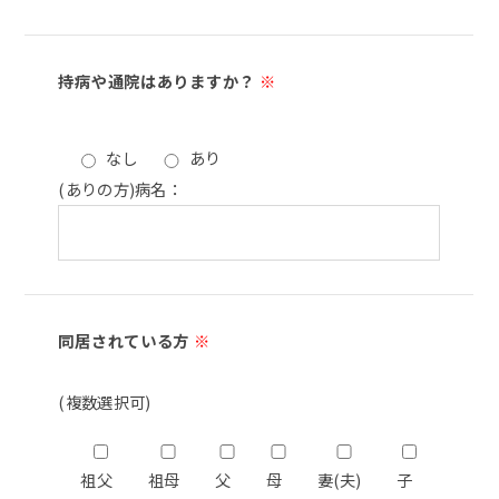
持病や通院はありますか？
※
なし
あり
(ありの方)病名：
同居されている方
※
(複数選択可)
祖父
祖母
父
母
妻(夫)
子