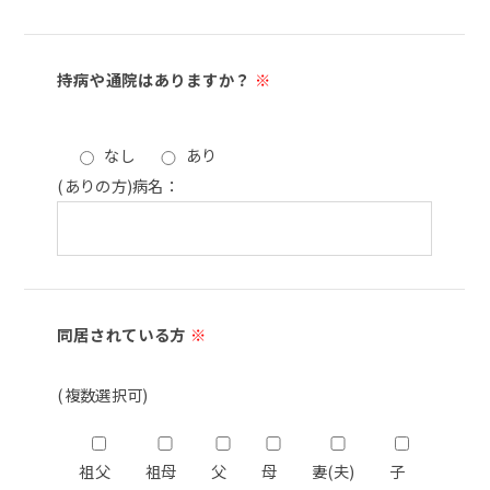
持病や通院はありますか？
※
なし
あり
(ありの方)病名：
同居されている方
※
(複数選択可)
祖父
祖母
父
母
妻(夫)
子