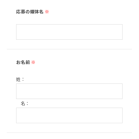
応募の媒体名
※
お名前
※
姓：
名：