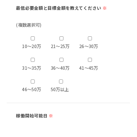
最低必要金額と目標金額を教えてください
※
(複数選択可)
10～20万
21～25万
26～30万
31～35万
36～40万
41～45万
46～50万
50万以上
稼働開始可能日
※