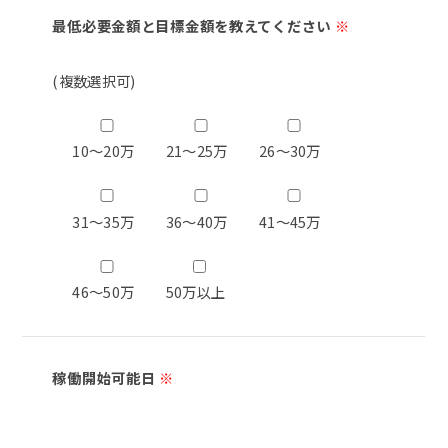
最低必要金額と目標金額を教えてください
※
(複数選択可)
10～20万
21～25万
26～30万
31～35万
36～40万
41～45万
46～50万
50万以上
稼働開始可能日
※