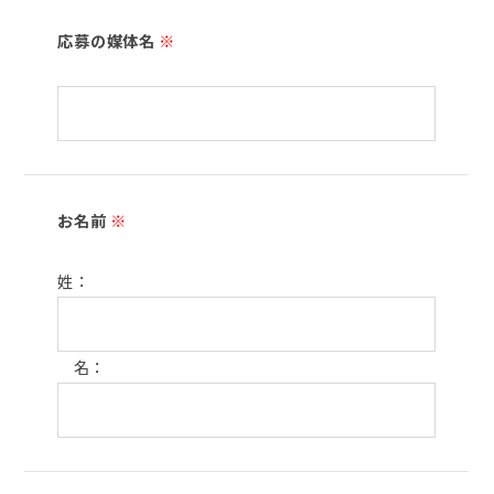
応募の媒体名
※
お名前
※
姓：
名：