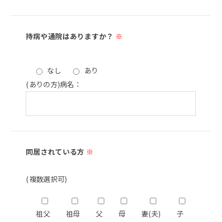
持病や通院はありますか？
※
なし
あり
(ありの方)病名：
同居されている方
※
(複数選択可)
祖父
祖母
父
母
妻(夫)
子