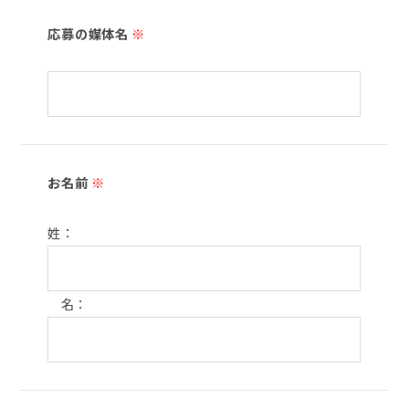
応募の媒体名
※
お名前
※
姓：
名：