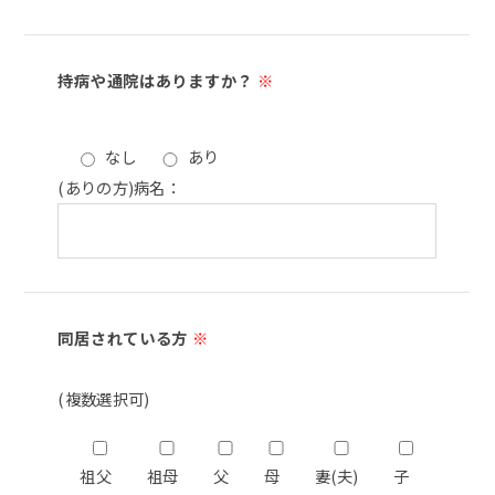
持病や通院はありますか？
※
なし
あり
(ありの方)病名：
同居されている方
※
(複数選択可)
祖父
祖母
父
母
妻(夫)
子