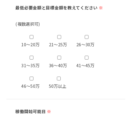
最低必要金額と目標金額を教えてください
※
(複数選択可)
10～20万
21～25万
26～30万
31～35万
36～40万
41～45万
46～50万
50万以上
稼働開始可能日
※