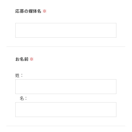
応募の媒体名
※
お名前
※
姓：
名：