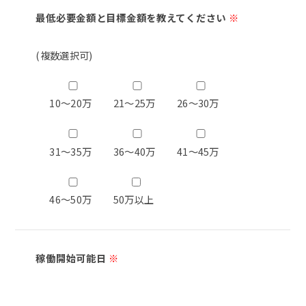
最低必要金額と目標金額を教えてください
※
(複数選択可)
10～20万
21～25万
26～30万
31～35万
36～40万
41～45万
46～50万
50万以上
稼働開始可能日
※