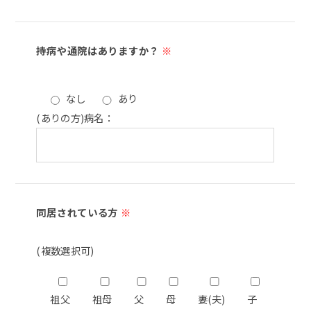
持病や通院はありますか？
※
なし
あり
(ありの方)病名：
同居されている方
※
(複数選択可)
祖父
祖母
父
母
妻(夫)
子