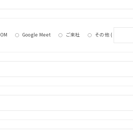
OOM
Google Meet
ご来社
その他
(