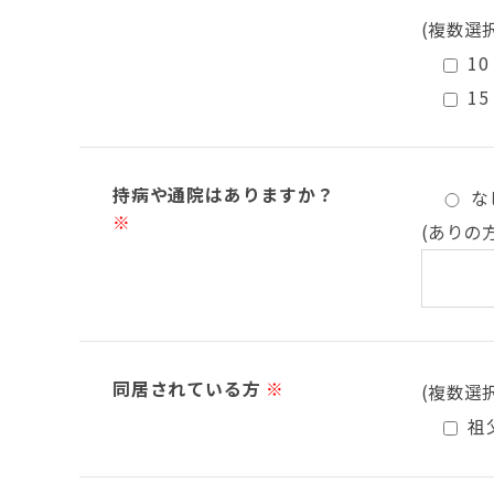
(複数選
10
15
持病や通院はありますか？
な
※
(ありの
同居されている方
※
(複数選
祖