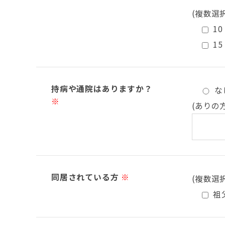
(複数選
10
15
持病や通院はありますか？
な
※
(ありの
同居されている方
※
(複数選
祖