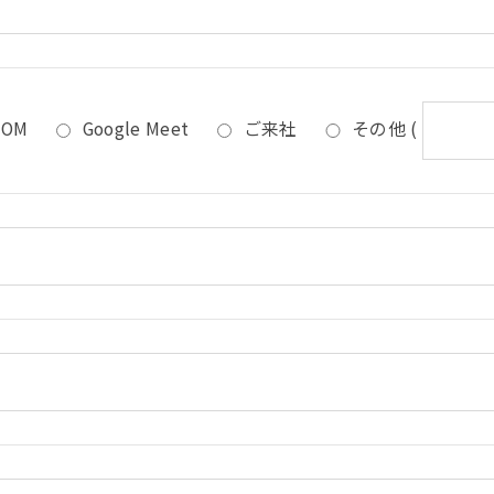
OOM
Google Meet
ご来社
その他
(