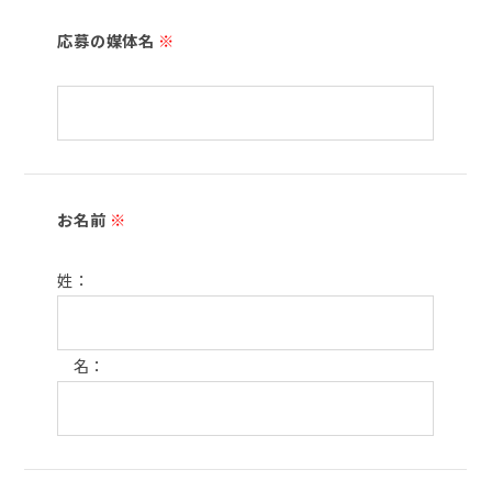
応募の媒体名
※
お名前
※
姓：
名：