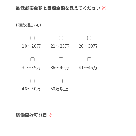
最低必要金額と目標金額を教えてください
※
(複数選択可)
10～20万
21～25万
26～30万
31～35万
36～40万
41～45万
46～50万
50万以上
稼働開始可能日
※