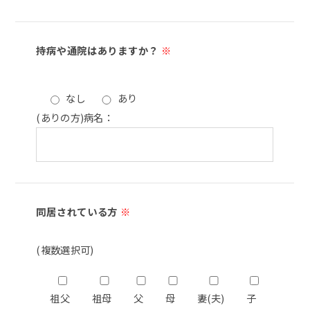
持病や通院はありますか？
※
なし
あり
(ありの方)病名：
同居されている方
※
(複数選択可)
祖父
祖母
父
母
妻(夫)
子