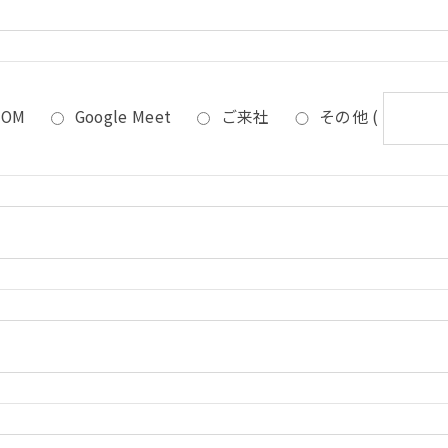
OOM
Google Meet
ご来社
その他
(