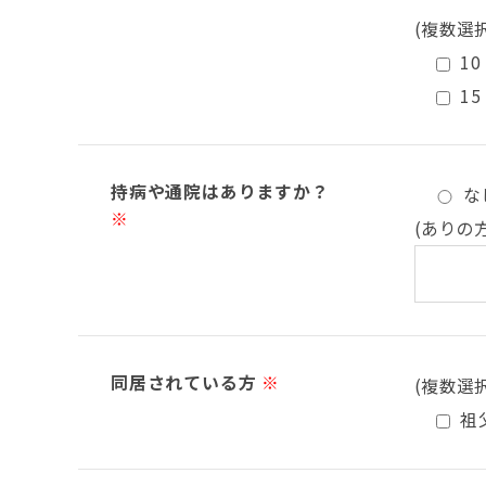
(複数選
10
15
持病や通院はありますか？
な
※
(ありの
同居されている方
※
(複数選
祖