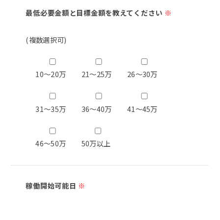
最低必要金額と目標金額を教えてください
※
(複数選択可)
10～20万
21～25万
26～30万
31～35万
36～40万
41～45万
46～50万
50万以上
稼働開始可能日
※