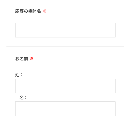
応募の媒体名
※
お名前
※
姓：
名：