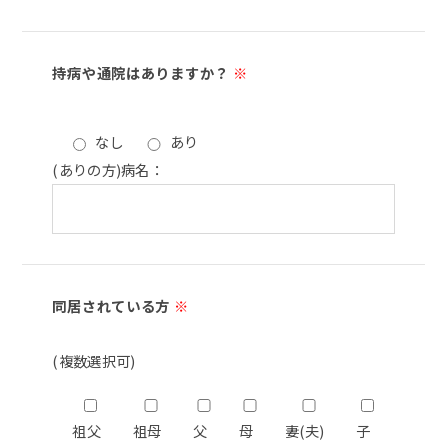
持病や通院はありますか？
※
なし
あり
(ありの方)病名：
同居されている方
※
(複数選択可)
祖父
祖母
父
母
妻(夫)
子