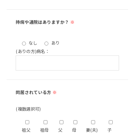
持病や通院はありますか？
※
なし
あり
(ありの方)病名：
同居されている方
※
(複数選択可)
祖父
祖母
父
母
妻(夫)
子