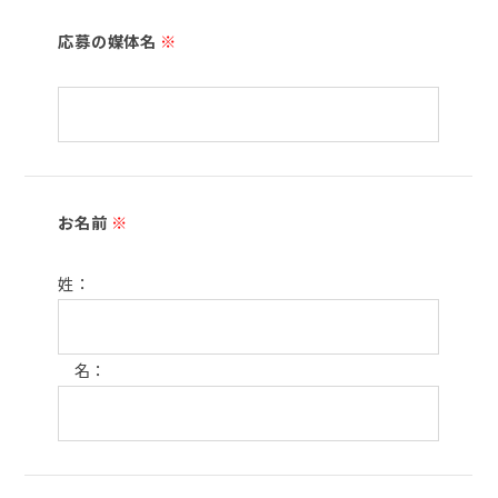
応募の媒体名
※
お名前
※
姓：
名：