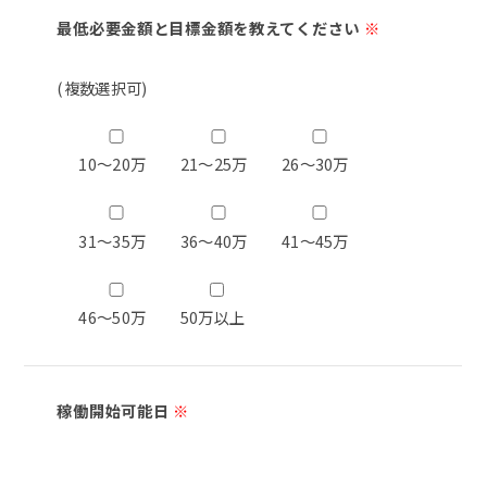
最低必要金額と目標金額を教えてください
※
(複数選択可)
10～20万
21～25万
26～30万
31～35万
36～40万
41～45万
46～50万
50万以上
稼働開始可能日
※