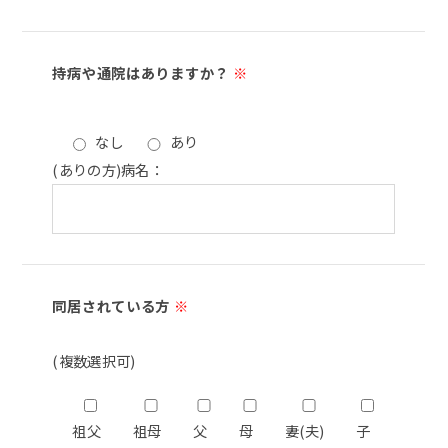
持病や通院はありますか？
※
なし
あり
(ありの方)病名：
同居されている方
※
(複数選択可)
祖父
祖母
父
母
妻(夫)
子