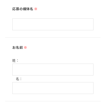
応募の媒体名
※
お名前
※
姓：
名：