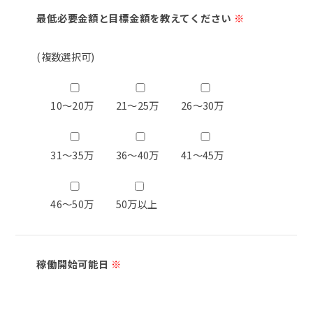
最低必要金額と目標金額を教えてください
※
(複数選択可)
10～20万
21～25万
26～30万
31～35万
36～40万
41～45万
46～50万
50万以上
稼働開始可能日
※