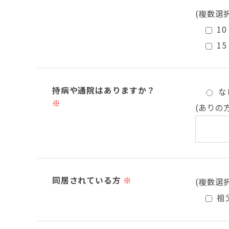
(複数選
10
15
持病や通院はありますか？
な
※
(ありの
同居されている方
※
(複数選
祖