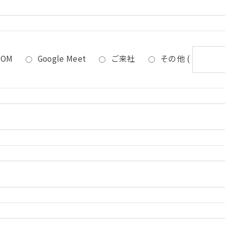
OOM
Google Meet
ご来社
その他
(