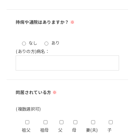
持病や通院はありますか？
※
なし
あり
(ありの方)病名：
同居されている方
※
(複数選択可)
祖父
祖母
父
母
妻(夫)
子