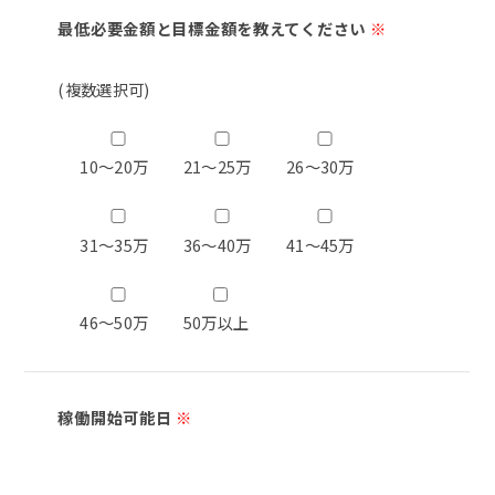
最低必要金額と目標金額を教えてください
※
(複数選択可)
10～20万
21～25万
26～30万
31～35万
36～40万
41～45万
46～50万
50万以上
稼働開始可能日
※