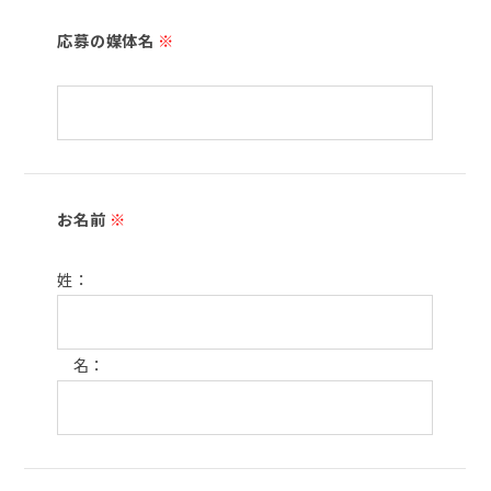
応募の媒体名
※
お名前
※
姓：
名：