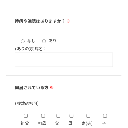
持病や通院はありますか？
※
なし
あり
(ありの方)病名：
同居されている方
※
(複数選択可)
祖父
祖母
父
母
妻(夫)
子