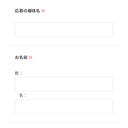
応募の媒体名
※
お名前
※
姓：
名：