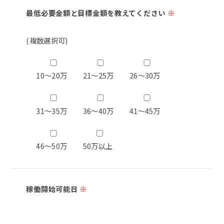
最低必要金額と目標金額を教えてください
※
(複数選択可)
10～20万
21～25万
26～30万
31～35万
36～40万
41～45万
46～50万
50万以上
稼働開始可能日
※