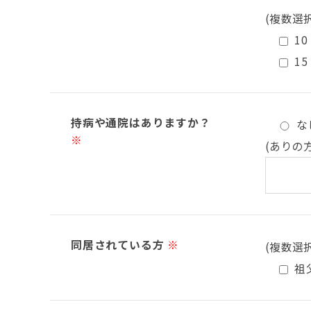
(複数選
10
15
持病や通院はありますか？
な
※
(ありの
同居されている方
※
(複数選
祖