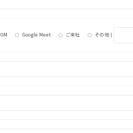
OOM
Google Meet
ご来社
その他
(